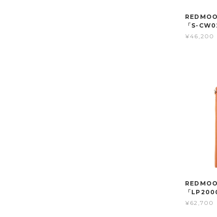
REDMO
「S-CW0
¥46,200
REDMO
「LP200
¥62,700