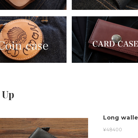
 Up
Long wal
¥48400