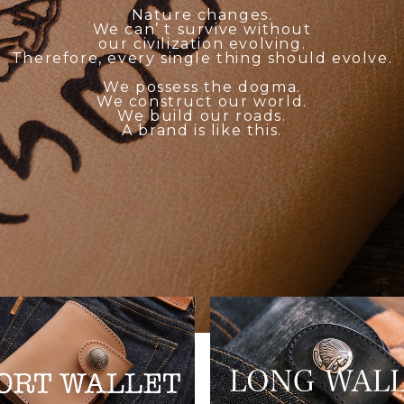
Nature changes.
We can’ t survive without
our civilization evolving.
Therefore, every single thing should evolve.
We possess the dogma.
We construct our world.
We build our roads.
A brand is like this.