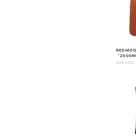
REDMO
「2000M
¥26,400