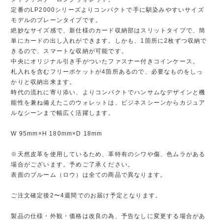
定番のLP2000シリーズよりコンパクトで手に馴染みやすいサイズ
モデルのプレーンタイプです。
絶妙なサイズ感で、新仕様のカード収納部はスリットタイプで、簡
単にカードの出し入れができます。しかも、1箇所に2枚ずつ収納で
きるので、スマートな収納が可能です。
中央にオリジナル引き手がついたファスナー付きコインケース。
札入れを含むフリーポケットが4箇所あるので、必要なものをしっ
かりと収納出来ます。
時代の流れに寄り添い、よりコンパクトでハンサムなデザインと機
能性を兼ね備えたこのウォレットは、ビジネスシーンからカジュア
ルなシーンまで幅広く活躍します。
W 95mm×H 180mm×D 18mm
※天然皮革を使用しているため、革特有のシワや傷、色ムラがある
場合がございます。予めご了承ください。
表面のブルーム（ロウ）は全ての商品で異なります。
ご注文確定後2〜4週間でのお届け予定となります。
製品の仕様・外観・価格は改良の為、予告なしに変更する場合があ