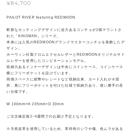
¥84,700
PAILOT RIVER featuring REDMOON
斬新なカッティングデザインに迫力あるコンチョが2個マウントさ
れた「KINGMAN」シリーズ。
本体には人気のREDMOONグランドマスターコンチョを装飾したデ
ザイン。
ホーウィン社製クロムエクセルレザーとREDMOONオリジナルサド
ルレザーを使用したコンビネーションモデル。
収納力あるインナーデザインは中央にコインケース。コインケース
横にフリーポケットを設けています。
両側スペースに紙幣やレシートなど収納出来、カード入れが８箇
所、奥にフリーポケットを付けた仕様で収納力あり、使い勝手の良
い仕様です。
W 100mm×H 205mm×D 30mm
ご注文確定後2~4週間でのお届け予定となります。
※天然皮革を使用しているため、革特有のシワや傷、色ムラがある