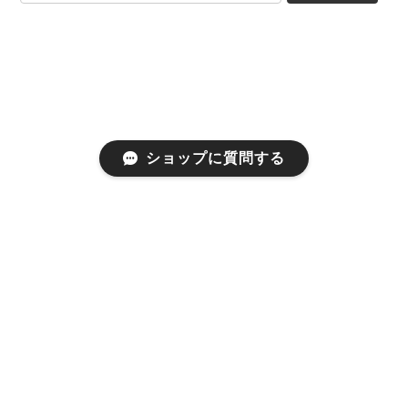
ショップに質問する
プライバシーポリシー
特定商取引法に基づく表記
会員規約
©RM ism FUKUOKA