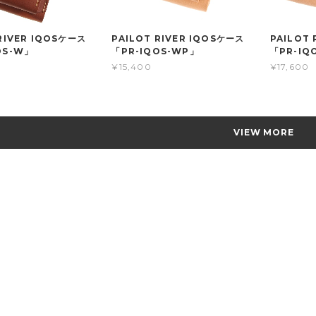
RIVER IQOSケース
PAILOT RIVER IQOSケース
PAILOT
OS-W」
「PR-IQOS-WP」
「PR-IQ
¥15,400
¥17,600
VIEW MORE