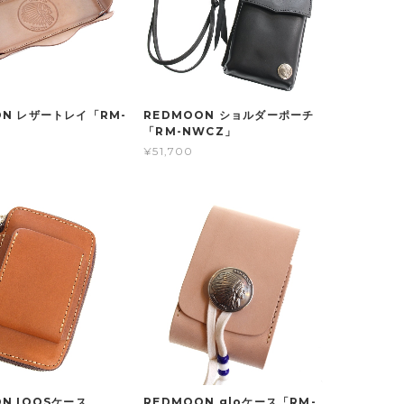
ON レザートレイ「RM-
REDMOON ショルダーポーチ
」
「RM-NWCZ」
¥51,700
N IQOSケース
REDMOON gloケース「RM-