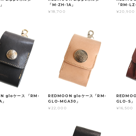
1」
「M-ZH-1A」
「RM-LZ
¥18,700
¥20,900
N gloケース 「RM-
REDMOON gloケース「RM-
REDMOO
A」
GLO-MGA30」
GLO-S」
¥22,000
¥16,500