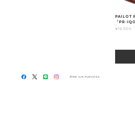
PAILOT 
「PR-IQ
¥16,500
©RM ism FUKUOKA