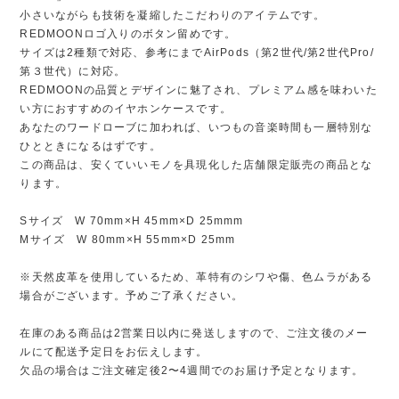
小さいながらも技術を凝縮したこだわりのアイテムです。
REDMOONロゴ入りのボタン留めです。
サイズは2種類で対応、参考にまでAirPods（第2世代/第2世代Pro/
第３世代）に対応。
REDMOONの品質とデザインに魅了され、プレミアム感を味わいた
い方におすすめのイヤホンケースです。
あなたのワードローブに加われば、いつもの音楽時間も一層特別な
ひとときになるはずです。
この商品は、安くていいモノを具現化した店舗限定販売の商品とな
ります。
Sサイズ W 70mm×H 45mm×D 25mmm
Mサイズ W 80mm×H 55mm×D 25mm
※天然皮革を使用しているため、革特有のシワや傷、色ムラがある
場合がございます。予めご了承ください。
在庫のある商品は2営業日以内に発送しますので、ご注文後のメー
ルにて配送予定日をお伝えします。
欠品の場合はご注文確定後2〜4週間でのお届け予定となります。