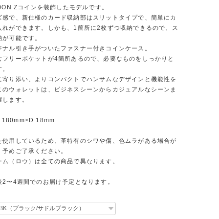
OON Zコインを装飾したモデルです。
ズ感で、新仕様のカード収納部はスリットタイプで、簡単にカ
入れができます。しかも、1箇所に2枚ずつ収納できるので、ス
納が可能です。
ジナル引き手がついたファスナー付きコインケース。
むフリーポケットが4箇所あるので、必要なものをしっかりと
す。
に寄り添い、よりコンパクトでハンサムなデザインと機能性を
このウォレットは、ビジネスシーンからカジュアルなシーンま
躍します。
 180mm×D 18mm
を使用しているため、革特有のシワや傷、色ムラがある場合が
。予めご了承ください。
ーム（ロウ）は全ての商品で異なります。
後2〜4週間でのお届け予定となります。