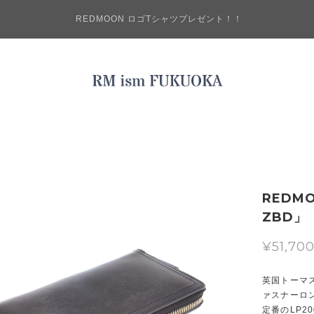
REDMOON ロゴTシャツプレゼント！！
REDM
ZBD」
¥51,70
英国トーマ
ァスナーロ
定番のLP