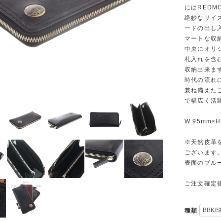
にはREDM
絶妙なサイ
ードの出し
マートな収
中央にオリ
札入れを含
収納出来ま
時代の流れ
兼ね備えた
で幅広く活
W 95mm×H
※天然皮革
ございます
表面のブル
ご注文確定
種類