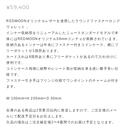
¥59,400
REDMOONオリジナルレザーを使用したラウンドファスナーロング
ウォレット 。
インナー収納部をリニューアルしたニュースタンダードモデルで本
体にはREDMOONオリジナル38mmコンチョが装飾されています。
収納力あるインナーは中央にファスナー付きコインケース、横にフ
リーポケットが1箇所あります。
カード入れは8箇所あり奥にフリーポケットがあるので入れ分けに
便利です。
コインケース両側に紙幣やレシート類が収納出来る使い勝手良い仕
様です。
ファスナー引き手はフリンジ仕様でワンポイントのチャームが付き
ます。
W 100mm×H 205mm×D 30mm
在庫のある商品は2営業日以内に発送しますので、ご注文後のメー
ルにて配送予定日をお伝えします。
欠品の場合はご注文確定後2〜4週間でのお届け予定となります。