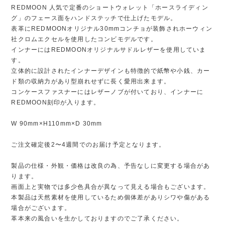
REDMOON 人気で定番のショートウォレット「ホースライディン
グ」のフェース面をハンドステッチで仕上げたモデル。
表革にREDMOONオリジナル30mmコンチョが装飾されホーウィン
社クロムエクセルを使用したコンビモデルです。
インナーにはREDMOONオリジナルサドルレザーを使用していま
す。
立体的に設計されたインナーデザインも特徴的で紙幣や小銭、カー
ド類の収納力があり型崩れせずに長く愛用出来ます。
コンケースファスナーにはレザーノブが付いており、インナーに
REDMOON刻印が入ります。
W 90mm×H110mm×D 30mm
ご注文確定後2〜4週間でのお届け予定となります。
製品の仕様・外観・価格は改良の為、予告なしに変更する場合があ
ります。
画面上と実物では多少色具合が異なって見える場合もございます。
本製品は天然素材を使用しているため個体差がありシワや傷がある
場合がございます。
革本来の風合いを生かしておりますのでご了承ください。