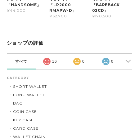
「HANDSOME」
「LP2000-
「BAREBACK-
RMAPW-D」
02CD」
¥44,000
¥62,700
¥170,500
ショップの評価
すべて
16
0
0
CATEGORY
SHORT WALLET
LONG WALLET
BAG
COIN CASE
KEY CASE
CARD CASE
WALLET CHAIN