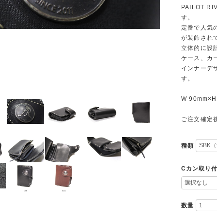
PAILOT
す。
定番で人気の
が装飾され
立体的に設
ケース、カ
インナーデ
す。
W 90mm×H
ご注文確定
種類
Cカン取り
数量