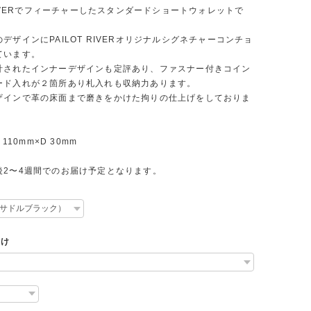
 RIVERでフィーチャーしたスタンダードショートウォレットで
デザインにPAILOT RIVERオリジナルシグネチャーコンチョ
ています。
計されたインナーデザインも定評あり、ファスナー付きコイン
ード入れが２箇所あり札入れも収納力あります。
ザインで革の床面まで磨きをかけた拘りの仕上げをしておりま
 110mm×D 30mm
後2〜4週間でのお届け予定となります。
付け