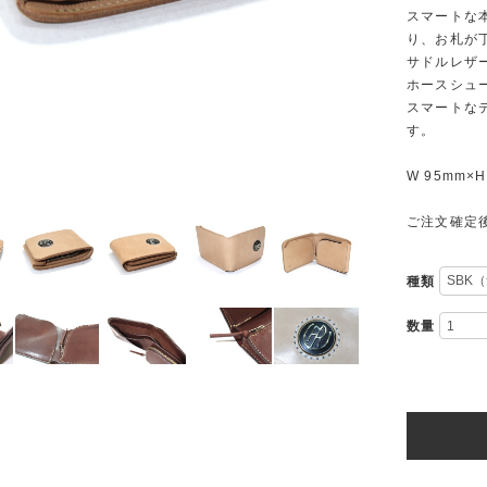
スマートな
り、お札が
サドルレザー
ホースシュ
スマートな
す。
W 95mm×H
ご注文確定
種類
数量