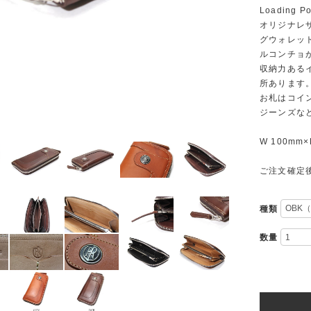
Loading 
オリジナレ
グウォレット
ルコンチョ
収納力ある
所あります
お札はコイ
ジーンズな
W 100mm×
ご注文確定
種類
数量