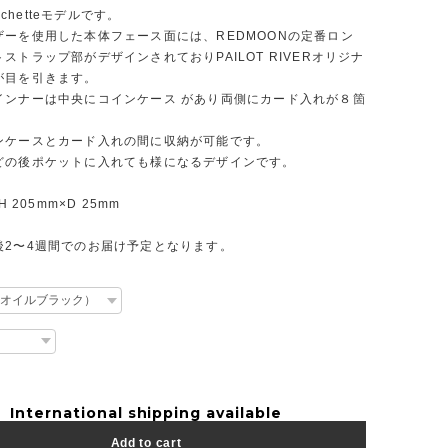
Pochetteモデルです。
ザーを使用した本体フェース面には、REDMOONの定番ロン
ストラップ部がデザインされておりPAILOT RIVERオリジナ
が目を引きます。
インナーは中央にコインケース があり両側にカード入れが８箇
。
ンケースとカード入れの間に収納が可能です。
どの後ポケットに入れても様になるデザインです。
H 205mm×D 25mm
後2〜4週間でのお届け予定となります。
International shipping available
Add to cart