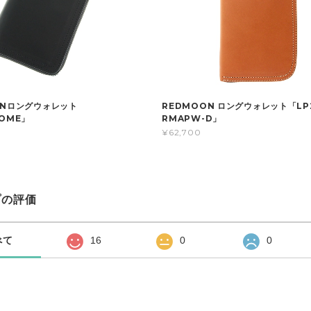
ONロングウォレット
REDMOON ロングウォレット「LP2
OME」
RMAPW-D」
¥62,700
プの評価
べて
16
0
0