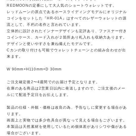
REDMOONの定番にして大人気のショートウォレットです。
レッドムーンの原点であるホースライディングモデルにオリジナル
コインをセットした『HR-01A』はすべてのレザーウォレットの源
流として、不朽の名作と言われています。
立体的に設計されたインナーデザインも定評あり、ファスナー付き
コインケース、カード入れが２箇所あり札入れも収納力あります。
デザインと使いやすさを兼ね備えたモデルです。
Cカンの取り付けも可能でウォレットチェーンとの組み合わせが出
来ます。
W 90mm×H110mm×D 30mm
ご注文確定後2〜4週間でのお届け予定となります。
在庫のある商品は2営業日以内に発送しますので、ご注文後のメー
ルにて配送予定日をお伝えします。
製品の仕様・外観・価格は改良の為、予告なしに変更する場合があ
ります。
画面上と実物では多少色具合が異なって見える場合もございます。
本製品は天然素材を使用しているため個体差がありシワや傷がある
場合がございます。