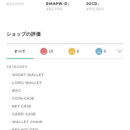
RMAPW-D」
02CD」
¥44,000
¥62,700
¥170,500
ショップの評価
すべて
16
0
0
CATEGORY
SHORT WALLET
LONG WALLET
BAG
COIN CASE
KEY CASE
CARD CASE
WALLET CHAIN
KEY HOLDER