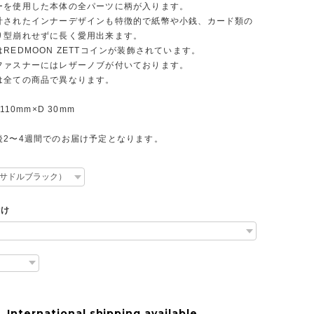
ーを使用した本体の全パーツに柄が入ります。
計されたインナーデザインも特徴的で紙幣や小銭、カード類の
り型崩れせずに長く愛用出来ます。
REDMOON ZETTコインが装飾されています。
ファスナーにはレザーノブが付いております。
は全ての商品で異なります。
110mm×D 30mm
後2〜4週間でのお届け予定となります。
付け
International shipping available