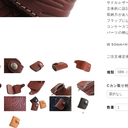
サドルレザ
立体的に設
収納力があ
フラップには
コンケース
パーツの柄
W 90mm×H
ご注文確定
種類
Cカン取り
数量