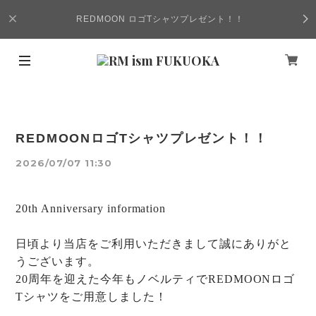
REDMOON ロゴTシャツプレゼント！！
REDMOONロゴTシャツプレゼント！！
2026/07/07 11:30
20
th Anniversary information
日頃より当店をご利用いただきまして誠にありがと
うございます。
20
周年
を迎え
た
今年もノベルティで
REDMOON
ロゴ
T
シャツをご用意しました！