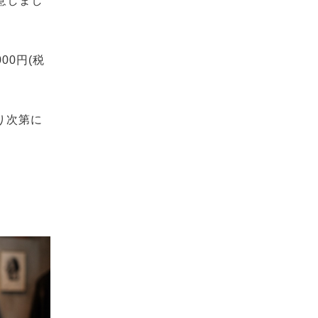
意しまし
000
円
(
税
り次第に