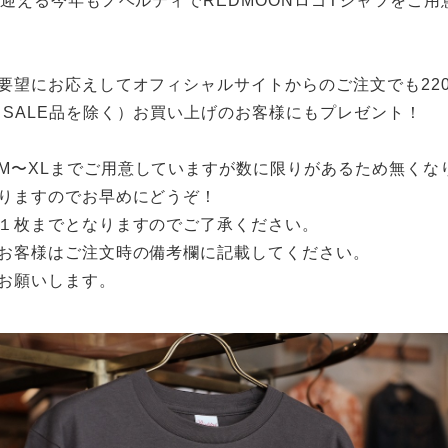
迎える今年もノベルティで
REDMOON
ロゴ
T
シャツをご用
要望にお応えしてオフィシャルサイトからのご注文でも
22
（
SALE
品を除く）お買い上げのお客様にもプレゼント！
M
〜
XL
までご用意していますが数に限りがあるため無くな
りますのでお早めにどうぞ！
１枚までとなりますのでご了承ください。
お客様はご注文時の備考欄に記載してください。
お願いします。