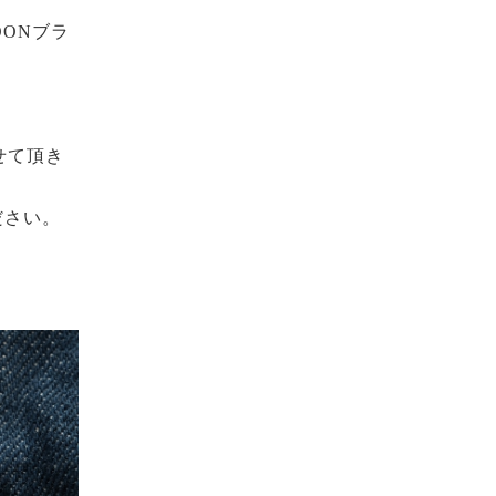
OON
ブラ
せて頂き
ださい。