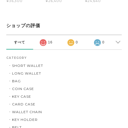
¥36,300
¥26,400
¥24,640
ショップの評価
すべて
16
0
0
CATEGORY
SHORT WALLET
LONG WALLET
BAG
COIN CASE
KEY CASE
CARD CASE
WALLET CHAIN
KEY HOLDER
BELT