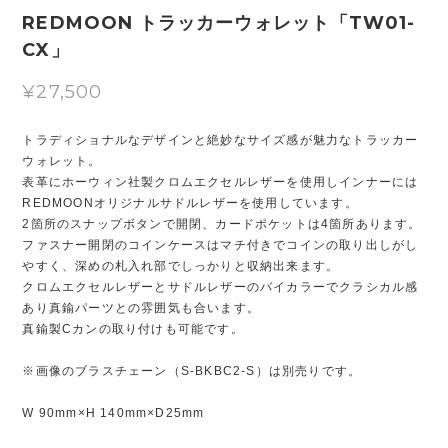
REDMOON トラッカーウォレット「TW01-
CX」
¥27,500
トラディショナルなデザインと絶妙なサイズ感が魅力なトラッカー
ウォレット。
表革にホーウィン社製クロムエクセルレザーを使用しインナーには
REDMOONオリジナルサドルレザーを使用しています。
2箇所のスナップボタンで開閉、カードポケットは4箇所あります。
ファスナー開閉のコインケースはマチ付きでコインの取り出しがし
やすく、深めの札入れ部でしっかりと収納出来ます。
クロムエクセルレザーとサドルレザーのバイカラーでクラシカル感
あり真鍮パーツとの雰囲気も合います。
真鍮製Cカンの取り付けも可能です。
※画像のブラスチェーン（S-BKBC2-S）は別売りです。
W 90mm×H 140mm×D25mm