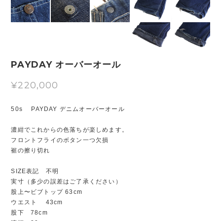
PAYDAY オーバーオール
¥220,000
50s PAYDAY デニムオーバーオール
濃紺でこれからの色落ちが楽しめます。
フロントフライのボタン一つ欠損
裾の擦り切れ
SIZE表記 不明
実寸（多少の誤差はご了承ください）
股上〜ビブトップ 63cm
ウエスト 43cm
股下 78cm