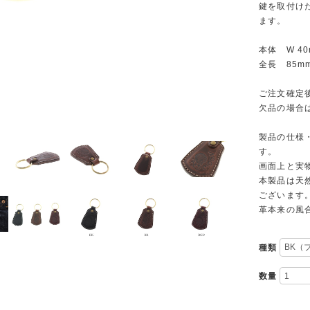
鍵を取付け
ます。
本体 W 40
全長 85m
ご注文確定
欠品の場合
製品の仕様
す。
画面上と実
本製品は天
ございます
革本来の風
種類
数量