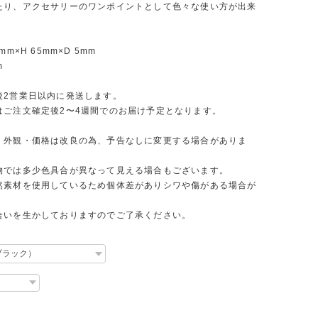
たり、アクセサリーのワンポイントとして色々な使い方が出来
mm×H 65mm×D 5mm
m
後2営業日以内に発送します。
はご注文確定後2〜4週間でのお届け予定となります。
・外観・価格は改良の為、予告なしに変更する場合がありま
物では多少色具合が異なって見える場合もございます。
然素材を使用しているため個体差がありシワや傷がある場合が
。
合いを生かしておりますのでご了承ください。