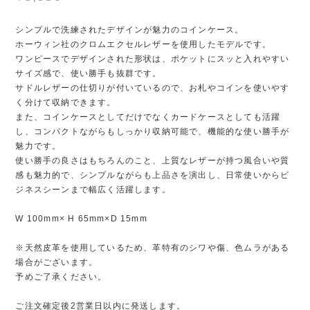
シンプルで洗練されたデザインが魅力のコインケース。
ホーウィン社のクロムエクセルレザーを使用したモデルです。
ワンピースでデザインされた形状は、ポケットにスッと入れやすい
サイズ感で、使い勝手も抜群です。
サドルレザーの仕切りが付いているので、お札やコインを使いやす
く分けて収納できます。
また、コインケースとしてだけでなくカードケースとしても活躍
し、コンパクトながらもしっかり収納可能で、機能的な使い勝手が
魅力です。
使い勝手の良さはもちろんのこと、上質なレザーが持つ風合いや質
感も魅力的で、シンプルながらも上品さを演出し、日常使いからビ
ジネスシーンまで幅広く活躍します。
W 100mm× H 65mm×D 15mm
※天然皮革を使用しているため、革特有のシワや傷、色ムラがある
場合がございます。
予めご了承ください。
ご注文確定後2営業日以内に発送します。