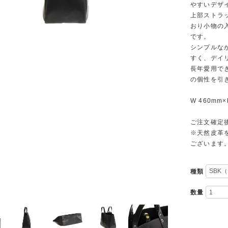
やすいデザ
上部ストラ
おり小物の
です。
シンプルな
すく、デイ
長年愛用で
の個性を引
W 460mm×
ご注文確定
※天然皮革
ございます
種類
数量