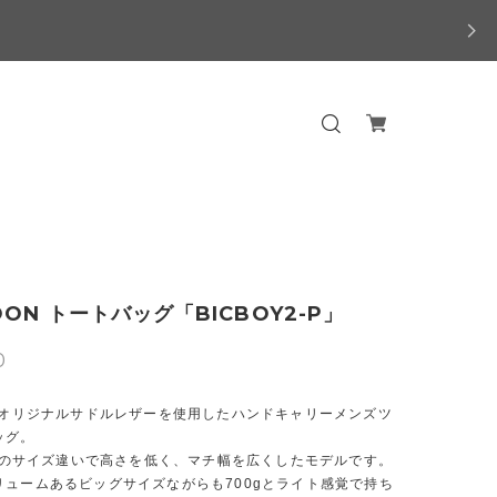
OON トートバッグ「BICBOY2-P」
0
ONオリジナルサドルレザーを使用したハンドキャリーメンズツ
ッグ。
-Pのサイズ違いで高さを低く、マチ幅を広くしたモデルです。
リュームあるビッグサイズながらも700gとライト感覚で持ち