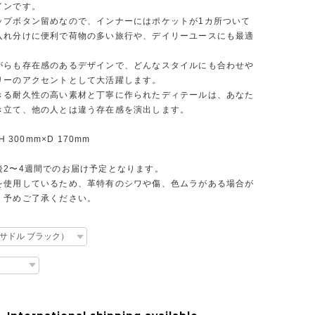
インです。
ップボタン留めなので、インナーにはポケットが1カ所ついて
入れ分けに便利で荷物の多い旅行や、デイリーユースにも最適
がらも存在感のあるデザインで、どんなスタイルにも合わせや
リーのアクセントとして大活躍します。
きる耐久性の高い素材と丁寧に作られたディテールは、あなた
き立て、他の人とは違う存在感を演出します。
H 300mm×D 170mm
後2〜4週間でのお届け予定となります。
を使用しているため、革特有のシワや傷、色ムラがある場合が
。予めご了承ください。