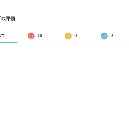
プの評価
べて
16
0
0