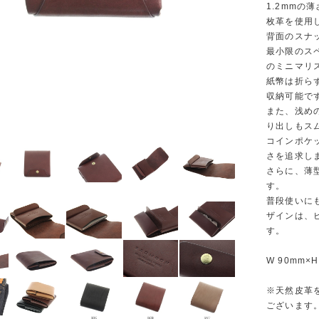
1.2mm
枚革を使用
背面のスナ
最小限のス
のミニマリ
紙幣は折ら
収納可能で
また、浅め
り出しもス
コインポケ
さを追求し
さらに、薄
す。
普段使いに
ザインは、
す。
W 90mm×H
※天然皮革
ございます