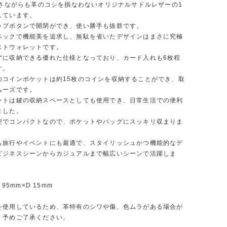
の薄さながらも革のコシを損なわないオリジナルサドルレザーの1
しています。
ップボタンで開閉ができ、使い勝手も抜群です。
ペックで機能美を追求し、無駄を省いたデザインはまさに究極
ストウォレットです。
ずに収納できる優れた仕様となっており、カード入れも6枚程
す。
のコインポケットは約15枚のコインを収納することができ、取
ムーズです。
ットは鍵の収納スペースとしても使用でき、日常生活での便利
ました。
型でコンパクトなので、ポケットやバッグにスッキリ収まりま
も旅行やイベントにも最適で、スタイリッシュかつ機能的なデ
ビジネスシーンからカジュアルまで幅広いシーンで活躍しま
 95mm×D 15mm
を使用しているため、革特有のシワや傷、色ムラがある場合が
。予めご了承ください。