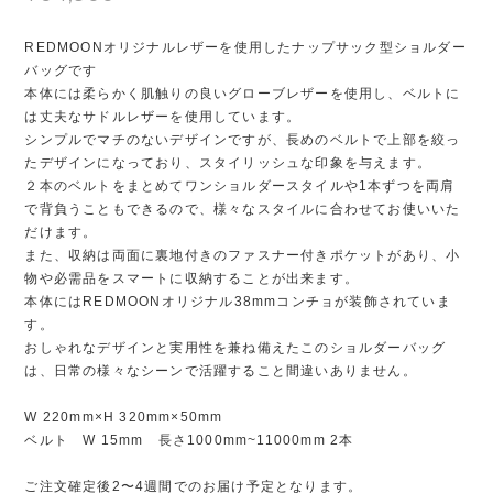
REDMOONオリジナルレザーを使用したナップサック型ショルダー
バッグです
本体には柔らかく肌触りの良いグローブレザーを使用し、ベルトに
は丈夫なサドルレザーを使用しています。
シンプルでマチのないデザインですが、長めのベルトで上部を絞っ
たデザインになっており、スタイリッシュな印象を与えます。
２本のベルトをまとめてワンショルダースタイルや1本ずつを両肩
で背負うこともできるので、様々なスタイルに合わせてお使いいた
だけます。
また、収納は両面に裏地付きのファスナー付きポケットがあり、小
物や必需品をスマートに収納することが出来ます。
本体にはREDMOONオリジナル38mmコンチョが装飾されていま
す。
おしゃれなデザインと実用性を兼ね備えたこのショルダーバッグ
は、日常の様々なシーンで活躍すること間違いありません。
W 220mm×H 320mm×50mm
ベルト W 15mm 長さ1000mm~11000mm 2本
ご注文確定後2〜4週間でのお届け予定となります。