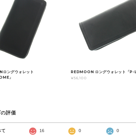
ONロングウォレット
REDMOON ロングウォレット「P-
OME」
¥56,100
プの評価
べて
16
0
0