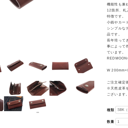
機能性も兼
12箇所、
特徴です。
小銭やカー
シンプルな
品です。
長年培って
事によって
ています。
REDMO
W 200mm×
ご注文確定
※天然皮革
ございます
種類
数量