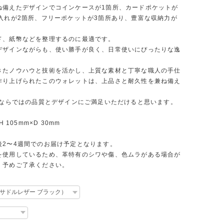
ね備えたデザインでコインケースが1箇所、カードポケットが
札入れが2箇所、フリーポケットが3箇所あり、豊富な収納力が
ド、紙幣などを整理するのに最適です。
デザインながらも、使い勝手が良く、日常使いにぴったりな逸
きたノウハウと技術を活かし、上質な素材と丁寧な職人の手仕
作り上げられたこのウォレットは、上品さと耐久性を兼ね備え
ONならではの品質とデザインにご満足いただけると思います。
H 105mm×D 30mm
後2〜4週間でのお届け予定となります。
を使用しているため、革特有のシワや傷、色ムラがある場合が
。予めご了承ください。