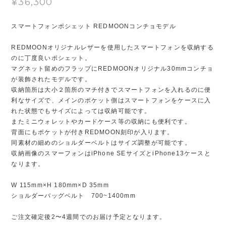
¥36,300
スマートフォンポシェット REDMOONコンチョモデル
REDMOONオリジナルレザーを使用したスマートフォンを収納する
のに丁度良いポシェット。
マグネット留めのフラップにREDMOONオリジナル30mmコンチョ
が装飾されたモデルです。
収納箇所は大小２箇所のマチ付きでスマートフォンを入れるのに便
利なサイズで、メインのポケット側はスマートフォンをケースに入
れた状態でもサイズによっては収納可能です。
またミニウォレットやカードケース等の収納にも便利です。
背面にもポケットが付きREDMOON刻印が入ります。
同素材の細めのショルダーベルトはサイズ調整が可能です。
収納画像のスマーフォンはiPhone SEサイズとiPhone13ケースと
なります。
W 115mm×H 180mm×D 35mm
ショルダーバッグベルト 700~1400mm
ご注文確定後2〜4週間でのお届け予定となります。