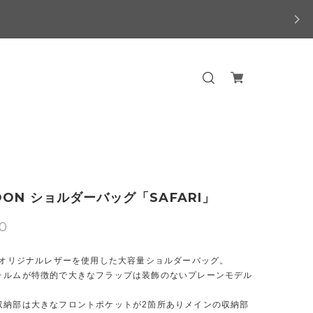
OON ショルダーバッグ「SAFARI」
00
ONオリジナルレザーを使用した大容量ショルダーバッグ。
ォルムが特徴的で大きなフラップは装飾のないプレーンモデル
収納部は大きなフロントポケットが2箇所ありメインの収納部