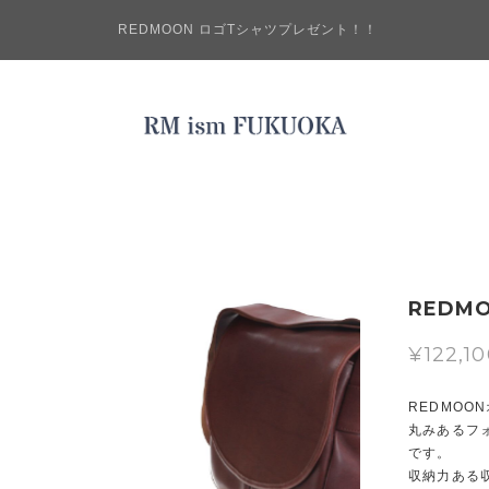
REDMOON ロゴTシャツプレゼント！！
REDM
¥122,1
REDMO
丸みあるフ
です。
収納力ある