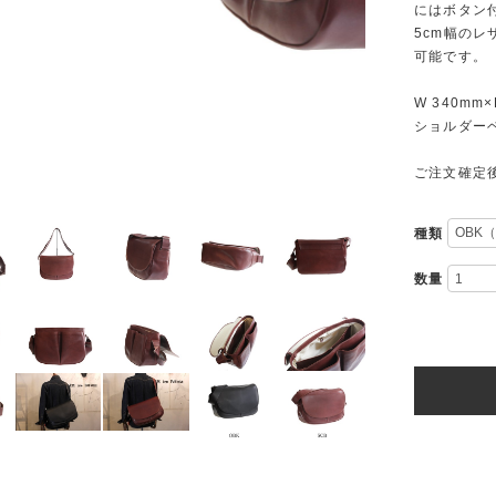
にはボタン
5cm幅の
可能です。
W 340mm×
ショルダーベ
ご注文確定
種類
数量