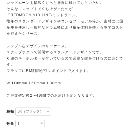
レッドムーンを幅広くもっと身近に触れてもらいたい。
そんなコンセプトで立ち上がったのが
「REDMOON MID-LINE/ミッドライン」
往年のスタンダードデザインやコンセプトモデル等が、素材には国
産牛を使用し一般的なドラム鞣により量産体制を整える事でコスト
を抑えたシリーズ。
シンプルなデザインのキーケース。
スナップボタンで開閉するスタンダードデザインです。
６連のキーホルダーが付いているので必要な鍵を付けるのに充分で
す。
フラップにRM刻印がワンポイントで入ります。
W 110mm×H 60mm×D 30mm
ご注文確定後2〜4週間でのお届け予定となります。
種類
数量