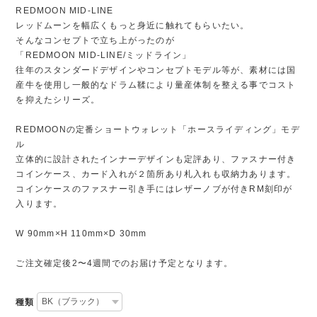
REDMOON MID-LINE
レッドムーンを幅広くもっと身近に触れてもらいたい。
そんなコンセプトで立ち上がったのが
「REDMOON MID-LINE/ミッドライン」
往年のスタンダードデザインやコンセプトモデル等が、素材には国
産牛を使用し一般的なドラム鞣により量産体制を整える事でコスト
を抑えたシリーズ。
REDMOONの定番ショートウォレット「ホースライディング」モデ
ル
立体的に設計されたインナーデザインも定評あり、ファスナー付き
コインケース、カード入れが２箇所あり札入れも収納力あります。
コインケースのファスナー引き手にはレザーノブが付きRM刻印が
入ります。
W 90mm×H 110mm×D 30mm
ご注文確定後2〜4週間でのお届け予定となります。
種類