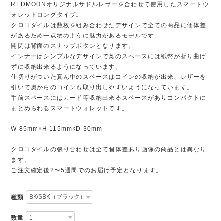
REDMOONオリジナルサドルレザーを合わせて使用したスマートウ
ォレットロングタイプ。
クロコダイルは数枚を組み合わせたデザインで全ての商品に個体差
があるため一点物のように魅力があるモデルです。
開閉は背面のスナップボタンとなります。
インナーはシンプルなデザインで奥のスペースには紙幣が折り曲げ
ずに収納出来るようになっています。
仕切りがついた真ん中のスペースはコインの収納が出来、レザーを
引いて奥からのコインも取り出しやすいようになっています。
手前スペースにはカード等収納出来るスペースがありコンパクトに
まとめられるスマートウォレットです。
W 85mm×H 115mm×D 30mm
クロコダイルの張り合わせは全て個体差あり画像の商品とは異なり
ます。
ご注文確定後2〜5週間でのお届け予定となります。
種類
数量