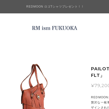
REDMOON ロゴTシャツプレゼント！！
PAILO
FLT」
¥79,20
REDMO
贅沢な一枚
ザインされ