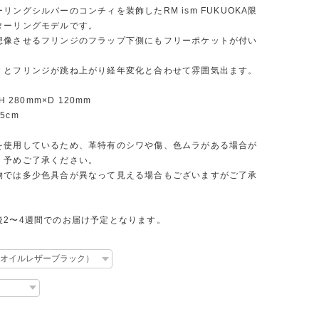
リングシルバーのコンチィを装飾したRM ism FUKUOKA限
ターリングモデルです。
想像させるフリンジのフラップ下側にもフリーポケットが付い
くとフリンジが跳ね上がり経年変化と合わせて雰囲気出ます。
H 280mm×D 120mm
5cm
を使用しているため、革特有のシワや傷、色ムラがある場合が
。予めご了承ください。
物では多少色具合が異なって見える場合もございますがご了承
後2〜4週間でのお届け予定となります。