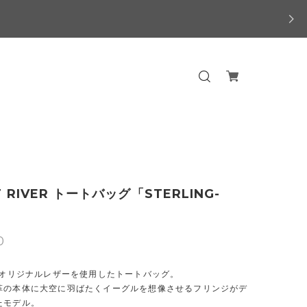
T RIVER トートバッグ「STERLING-
0
ONオリジナルレザーを使用したトートバッグ。
革の本体に大空に羽ばたくイーグルを想像させるフリンジがデ
たモデル。