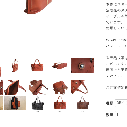
本体にスター
定販売のス
イーグルを
ています。
使用してい
W 460mm×
ハンドル 6
※天然皮革
ございます
画面上と実
ください。
ご注文確定
種類
数量