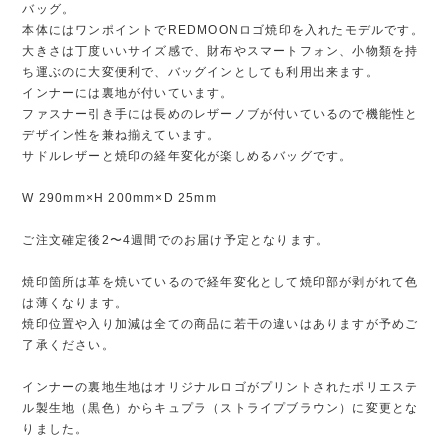
バッグ。
本体にはワンポイントでREDMOONロゴ焼印を入れたモデルです。
大きさは丁度いいサイズ感で、財布やスマートフォン、小物類を持
ち運ぶのに大変便利で、バッグインとしても利用出来ます。
インナーには裏地が付いています。
ファスナー引き手には長めのレザーノブが付いているので機能性と
デザイン性を兼ね揃えています。
サドルレザーと焼印の経年変化が楽しめるバッグです。
W 290mm×H 200mm×D 25mm
ご注文確定後2〜4週間でのお届け予定となります。
焼印箇所は革を焼いているので経年変化として焼印部が剥がれて色
は薄くなります。
焼印位置や入り加減は全ての商品に若干の違いはありますが予めご
了承ください。
インナーの裏地生地はオリジナルロゴがプリントされたポリエステ
ル製生地（黒色）からキュプラ（ストライプブラウン）に変更とな
りました。