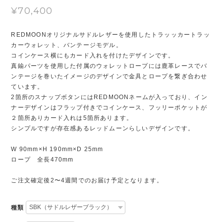
¥70,400
REDMOONオリジナルサドルレザーを使用したトラッッカートラッ
カーウォレット、バンテージモデル。
コインケース横にもカード入れを付けたデザインです。
真鍮パーツを使用した付属のウォレットロープには鹿革レースでバ
ンテージを巻いたイメージのデザインで金具とロープを繋ぎ合わせ
ています。
2箇所のスナップボタンにはREDMOONネームが入っており、イン
ナーデザインはフラップ付きでコインケース、フッリーポケットが
２箇所ありカード入れは5箇所あります。
シンプルですが存在感あるレッドムーンらしいデザインです。
W 90mm×H 190mm×D 25mm
ロープ 全長470mm
ご注文確定後2〜4週間でのお届け予定となります。
種類