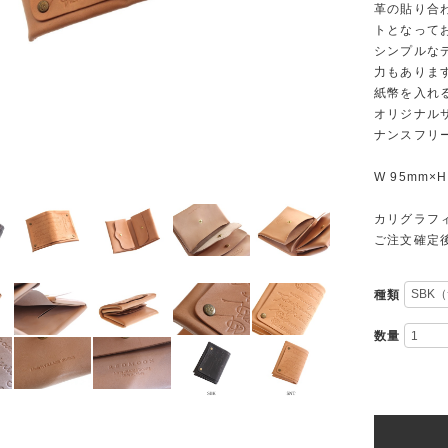
革の貼り合
トとなって
シンプルな
力もありま
紙幣を入れ
オリジナル
ナンスフリ
W 95mm×H
カリグラフ
ご注文確定
種類
数量