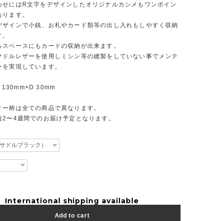
わせにはR文字をデザインしたオリジナルカシメもワンポイン
おります。
デザインで小銭、お札やカード類等の出し入れもしやすく収納
す。
るスペースにもカードの収納が出来ます。
サドルレザーを使用しミシン等の縫製をしていない事でメンテ
ーを実現しています。
 130mm×D 30mm
ィー柄は全ての商品で異なります。
後2〜4週間でのお届け予定となります。
International shipping available
Add to cart