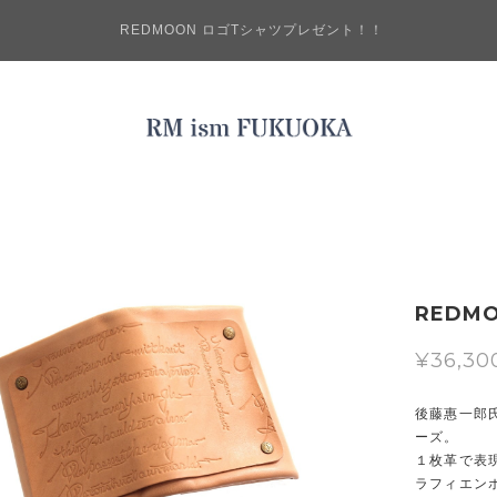
REDMOON ロゴTシャツプレゼント！！
REDM
¥36,30
後藤惠一郎
ーズ。
１枚革で表
ラフィエン