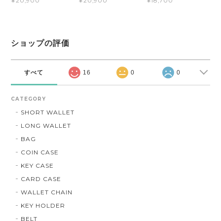
¥20,900
¥20,900
¥18,700
ショップの評価
すべて
16
0
0
CATEGORY
SHORT WALLET
LONG WALLET
BAG
COIN CASE
KEY CASE
CARD CASE
WALLET CHAIN
KEY HOLDER
BELT