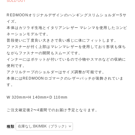
SOLD OUT
REDMOONオリジナルデザインのハンギングスリムショルダーSサ
イズ。
本体はカツラギ生地とイタリアンレザー マレンマを使用したコンビ
ネーションモデルです。
普段使いに丁度良い大きさで良い感じに体にフィットします。
ファスナーが付く上部はマレンマレザーを使用しており形状も保ち
ながらファスナーの開閉もスムーズです。
インナーにはポケットが付いているので小物やスマホなどの収納に
便利です。
アクリルテープのショルダーはサイズ調整が可能です。
本体にはREDMOONロゴマークのレザーパッチが装飾されていま
す。
W 320mm×H 140mm×D 110mm
ご注文確定後2〜4週間でのお届け予定となります。
種類