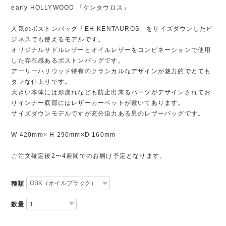
early HOLLYWOOD 「ケンタウロス」
人気のボストンバッグ「EH-KENTAUROS」をサイズダウンしたビ
ジネスでも使えるモデルです。
オリジナルサドルレザーとオイルレザーをコンビネーションで使用
した存在感あるボストンバッグです。
アーリーハリウッド特有のクラシカルなデザインが魅力的でとても
タフな仕上りです。
大きい本体には形崩れなども防止出来るパーツがデザインされてお
りインナー底部にはレザーカーペットが敷いてあります。
サイズダウンモデルですが充分迫力ある男のレザーバッグです。
W 420mm× H 290mm×D 160mm
ご注文確定後2〜4週間でのお届け予定となります。
種類
数量