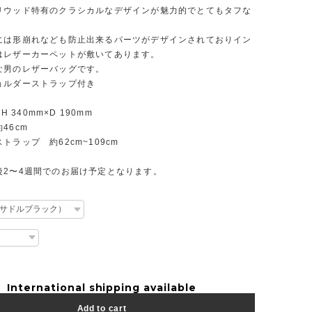
リウッド特有のクラシカルなデザインが魅力的でとてもタフな
。
には形崩れなども防止出来るパーツがデザインされておりイン
はレザーカーペットが敷いてあります。
な男のレザーバッグです。
ョルダーストラップ付き
 H 340mm×D 190mm
46cm
トラップ 約62cm~109cm
後2〜4週間でのお届け予定となります。
International shipping available
Add to cart