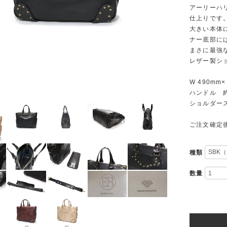
アーリーハ
仕上りです
大きい本体
ナー底部に
まさに最強
レザー製シ
W 490mm×
ハンドル 約
ショルダース
ご注文確定
種類
数量