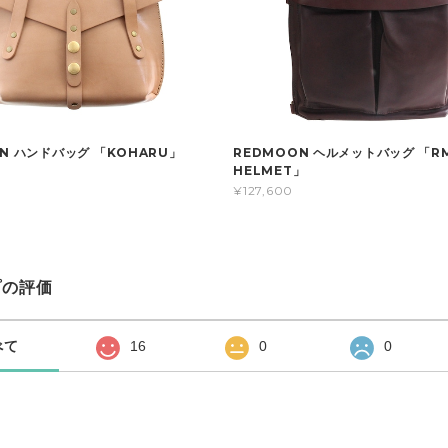
N ハンドバッグ 「KOHARU」
REDMOON ヘルメットバッグ 「R
HELMET」
¥127,600
プの評価
べて
16
0
0