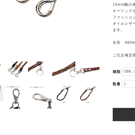
15mm幅
キーリング
ファッショ
オイルレザ
ます。
全長 480
ご注文確定
種類
数量