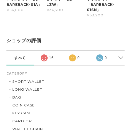
BAREBACK-01A」
LZW」
「BAREBACK-
01SN」
¥66,000
¥36,300
¥68,200
ショップの評価
すべて
16
0
0
CATEGORY
SHORT WALLET
LONG WALLET
BAG
COIN CASE
KEY CASE
CARD CASE
WALLET CHAIN