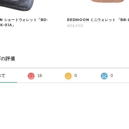
ON ショートウォレット「BD-
REDMOON ミニウォレット 「BB-
K-01A」
¥36,300
プの評価
べて
16
0
0