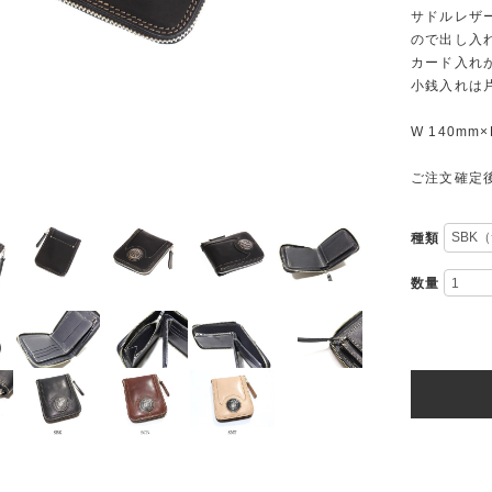
サドルレザ
ので出し入
カード入れ
小銭入れは
W 140mm×
ご注文確定
種類
数量