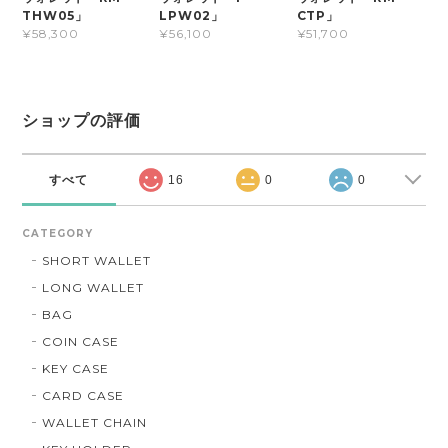
THW05」
LPW02」
CTP」
¥58,300
¥56,100
¥51,700
ショップの評価
すべて
16
0
0
CATEGORY
SHORT WALLET
LONG WALLET
BAG
COIN CASE
KEY CASE
CARD CASE
WALLET CHAIN