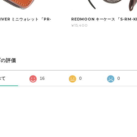
RIVER ミニウォレット 「PR-
REDMOON キーケース 「S-RM-K
¥15,400
プの評価
べて
16
0
0