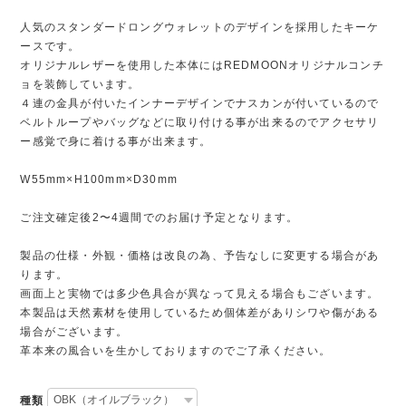
人気のスタンダードロングウォレットのデザインを採用したキーケ
ースです。
オリジナルレザーを使用した本体にはREDMOONオリジナルコンチ
ョを装飾しています。
４連の金具が付いたインナーデザインでナスカンが付いているので
ベルトループやバッグなどに取り付ける事が出来るのでアクセサリ
ー感覚で身に着ける事が出来ます。
W55mm×H100mm×D30mm
ご注文確定後2〜4週間でのお届け予定となります。
製品の仕様・外観・価格は改良の為、予告なしに変更する場合があ
ります。
画面上と実物では多少色具合が異なって見える場合もございます。
本製品は天然素材を使用しているため個体差がありシワや傷がある
場合がございます。
革本来の風合いを生かしておりますのでご了承ください。
種類