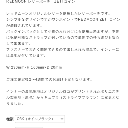
REDMOON レザーポーチ ZETTコイン
レッドムーンオリジナルレザーを使用したレザーポーチです。
シンプルなデザインですがワンポイントでREDMOON ZETTコイン
が装飾されています。
バッグインバッグとして小物の入れ分けにも使用出来ますが、本体
に収納可能なストラップが付いているので単体での持ち運びも安心
して出来ます。
ファスナーで大きく開閉できるので出し入れも簡単で、インナーに
は裏地が付いています。
W 230mm×H 160mm×D 20mm
ご注文確定後2〜4週間でのお届け予定となります。
インナーの裏地生地はオリジナルロゴがプリントされたポリエステ
ル製生地（黒色）からキュプラ（ストライプブラウン）に変更とな
りました。
種類