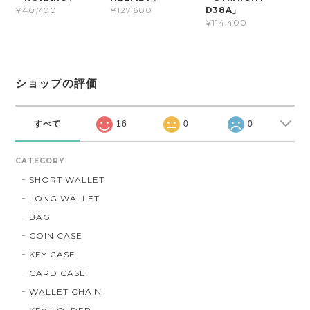
D38A」
¥40,700
¥127,600
¥114,400
ショップの評価
すべて
16
0
0
CATEGORY
SHORT WALLET
LONG WALLET
BAG
COIN CASE
KEY CASE
CARD CASE
WALLET CHAIN