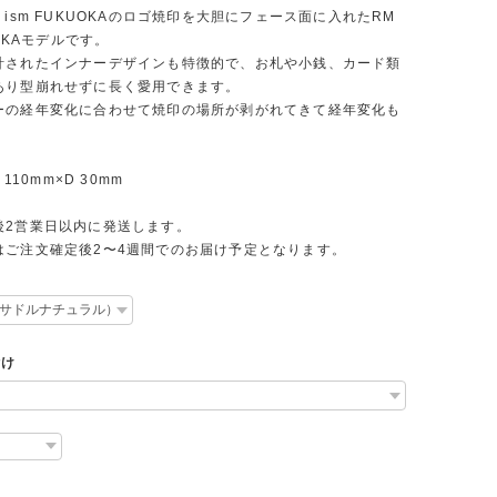
 ism FUKUOKAのロゴ焼印を大胆にフェース面に入れたRM
UOKAモデルです。
計されたインナーデザインも特徴的で、お札や小銭、カード類
あり型崩れせずに長く愛用できます。
ーの経年変化に合わせて焼印の場所が剥がれてきて経年変化も
。
 110mm×D 30mm
後2営業日以内に発送します。
はご注文確定後2〜4週間でのお届け予定となります。
付け