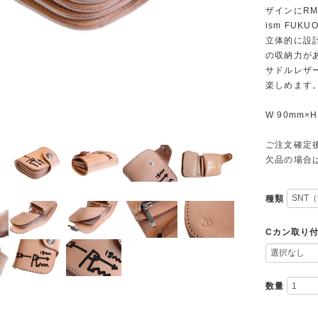
ザインにRM
ism FUK
立体的に設
の収納力が
サドルレザ
楽しめます
W 90mm×H
ご注文確定
欠品の場合
種類
Cカン取り
数量