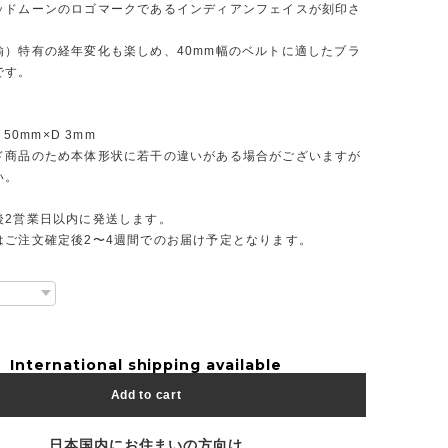
ッドムーンのロゴマークであるインディアンフェイスが刻印さ
。
鍮）特有の経年変化も楽しめ、40mm幅のベルトに適したブラ
です。
 50mm×D 3mm
ド商品のため本体形状に若干の違いがある場合がございますが
い。
後2営業日以内に発送します。
はご注文確定後2〜4週間でのお届け予定となります。
International shipping available
Add to cart
日本国内にお住まいの方向け