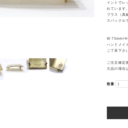
イントでレ
れています
ブラス（真
スバックル
W 75mm×H
ハンドメイ
ご了承下さ
ご注文確定
欠品の場合
数量