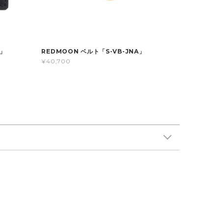
A」
REDMOON ベルト「S-VB-JNA」
¥40,700