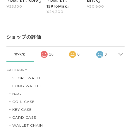
「RM-IPC-15Pro」
「RM-IPC-
NO25」
15ProMax」
¥23,100
¥30,800
¥24,200
ショップの評価
すべて
16
0
0
CATEGORY
SHORT WALLET
LONG WALLET
BAG
COIN CASE
KEY CASE
CARD CASE
WALLET CHAIN